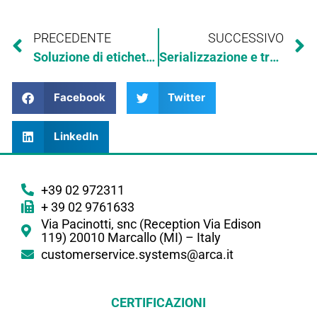
PRECEDENTE
SUCCESSIVO
Soluzione di etichettatura autoadesiva completa
Serializzazione e tracciabilità dispositivi medici
Facebook
Twitter
LinkedIn
+39 02 972311
+ 39 02 9761633
Via Pacinotti, snc (Reception Via Edison
119) 20010 Marcallo (MI) – Italy
customerservice.systems@arca.it
CERTIFICAZIONI