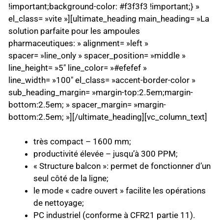
!important;background-color: #f3f3f3 !important;} »
el_class= »vite »][ultimate_heading main_heading= »La
solution parfaite pour les ampoules
pharmaceutiques: » alignment= »left »
spacer= »line_only » spacer_position= »middle »
line_height= »5″ line_color= »#efefef »
line_width= »100″ el_class= »accent-border-color »
sub_heading_margin= »margin-top:2.5em;margin-
bottom:2.5em; » spacer_margin= »margin-
bottom:2.5em; »][/ultimate_heading][vc_column_text]
très compact – 1600 mm;
productivité élevée – jusqu’à 300 PPM;
« Structure balcon »: permet de fonctionner d’un
seul côté de la ligne;
le mode « cadre ouvert » facilite les opérations
de nettoyage;
PC industriel (conforme à CFR21 partie 11).