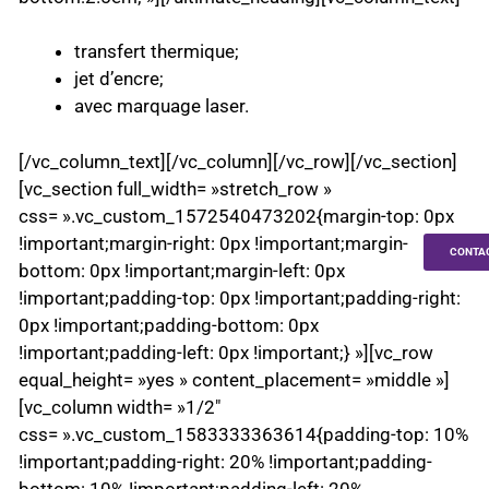
transfert thermique;
jet d’encre;
avec marquage laser.
[/vc_column_text][/vc_column][/vc_row][/vc_section]
[vc_section full_width= »stretch_row »
css= ».vc_custom_1572540473202{margin-top: 0px
!important;margin-right: 0px !important;margin-
CONTA
bottom: 0px !important;margin-left: 0px
!important;padding-top: 0px !important;padding-right:
0px !important;padding-bottom: 0px
!important;padding-left: 0px !important;} »][vc_row
equal_height= »yes » content_placement= »middle »]
[vc_column width= »1/2″
css= ».vc_custom_1583333363614{padding-top: 10%
!important;padding-right: 20% !important;padding-
bottom: 10% !important;padding-left: 20%