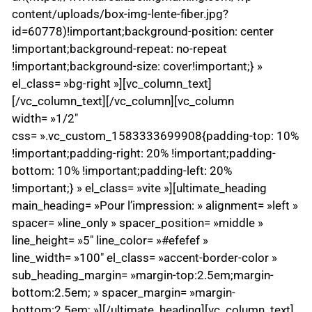
content/uploads/box-img-lente-fiber.jpg?
id=60778)!important;background-position: center
!important;background-repeat: no-repeat
!important;background-size: cover!important;} »
el_class= »bg-right »][vc_column_text]
[/vc_column_text][/vc_column][vc_column
width= »1/2″
css= ».vc_custom_1583333699908{padding-top: 10%
!important;padding-right: 20% !important;padding-
bottom: 10% !important;padding-left: 20%
!important;} » el_class= »vite »][ultimate_heading
main_heading= »Pour l’impression: » alignment= »left »
spacer= »line_only » spacer_position= »middle »
line_height= »5″ line_color= »#efefef »
line_width= »100″ el_class= »accent-border-color »
sub_heading_margin= »margin-top:2.5em;margin-
bottom:2.5em; » spacer_margin= »margin-
bottom:2.5em; »][/ultimate_heading][vc_column_text]