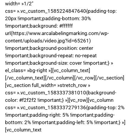
width= »1/2″
css= ».vc_custom_1585224847640{padding-top:
20px !important;padding-bottom: 30%
!important;background: #ffffff
url(https://www.arcalabelingmarking.com/wp-
content/uploads/video.jpg?id=65261)
!important;background-position: center
!important;background-repeat: no-repeat
!important;background-size: cover !important;} »
el_class= »bg-right »][vc_column_text]
[/vc_column_text][/vc_column][/vc_row][/vc_section]
[vc_section full_width= »stretch_row »
css= ».vc_custom_1583337381010{background-
color: #f2f2f2 !important;} »][vc_row][vc_column
css= ».vc_custom_1583337279136{padding-top: 2%
!important;padding-right: 5% !important;padding-
bottom: 2% !important;padding-left: 5% !important;} »]
[vc_column_text