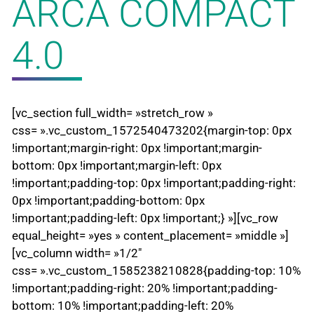
ARCA COMPACT
4.0
[vc_section full_width= »stretch_row »
css= ».vc_custom_1572540473202{margin-top: 0px
!important;margin-right: 0px !important;margin-
bottom: 0px !important;margin-left: 0px
!important;padding-top: 0px !important;padding-right:
0px !important;padding-bottom: 0px
!important;padding-left: 0px !important;} »][vc_row
equal_height= »yes » content_placement= »middle »]
[vc_column width= »1/2″
css= ».vc_custom_1585238210828{padding-top: 10%
!important;padding-right: 20% !important;padding-
bottom: 10% !important;padding-left: 20%