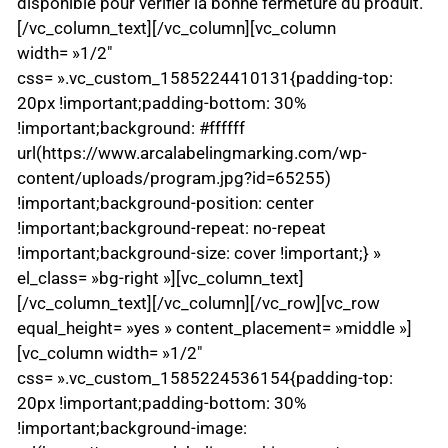
disponible pour vérifier la bonne fermeture du produit.
[/vc_column_text][/vc_column][vc_column
width= »1/2″
css= ».vc_custom_1585224410131{padding-top:
20px !important;padding-bottom: 30%
!important;background: #ffffff
url(https://www.arcalabelingmarking.com/wp-
content/uploads/program.jpg?id=65255)
!important;background-position: center
!important;background-repeat: no-repeat
!important;background-size: cover !important;} »
el_class= »bg-right »][vc_column_text]
[/vc_column_text][/vc_column][/vc_row][vc_row
equal_height= »yes » content_placement= »middle »]
[vc_column width= »1/2″
css= ».vc_custom_1585224536154{padding-top:
20px !important;padding-bottom: 30%
!important;background-image: