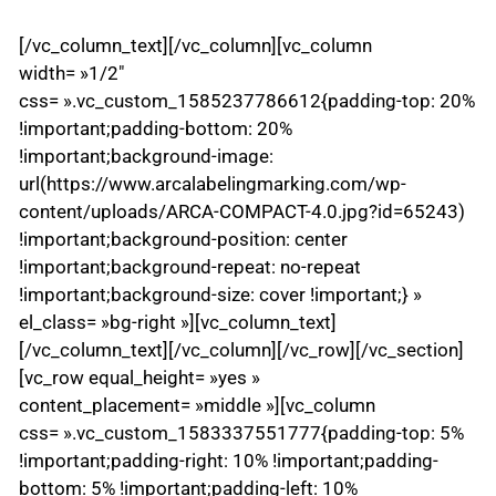
[/vc_column_text][/vc_column][vc_column
width= »1/2″
css= ».vc_custom_1585237786612{padding-top: 20%
!important;padding-bottom: 20%
!important;background-image:
url(https://www.arcalabelingmarking.com/wp-
content/uploads/ARCA-COMPACT-4.0.jpg?id=65243)
!important;background-position: center
!important;background-repeat: no-repeat
!important;background-size: cover !important;} »
el_class= »bg-right »][vc_column_text]
[/vc_column_text][/vc_column][/vc_row][/vc_section]
[vc_row equal_height= »yes »
content_placement= »middle »][vc_column
css= ».vc_custom_1583337551777{padding-top: 5%
!important;padding-right: 10% !important;padding-
bottom: 5% !important;padding-left: 10%