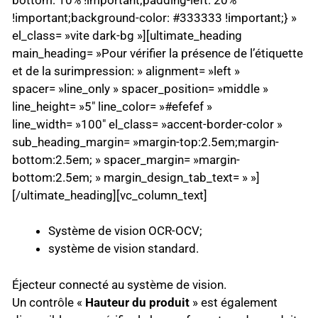
!important;background-color: #333333 !important;} »
el_class= »vite dark-bg »][ultimate_heading
main_heading= »Pour vérifier la présence de l’étiquette
et de la surimpression: » alignment= »left »
spacer= »line_only » spacer_position= »middle »
line_height= »5″ line_color= »#efefef »
line_width= »100″ el_class= »accent-border-color »
sub_heading_margin= »margin-top:2.5em;margin-
bottom:2.5em; » spacer_margin= »margin-
bottom:2.5em; » margin_design_tab_text= » »]
[/ultimate_heading][vc_column_text]
Système de vision OCR-OCV;
système de vision standard.
Éjecteur connecté au système de vision.
Un contrôle «
Hauteur du produit
» est également