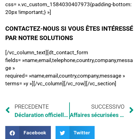
css= ».vc_custom_1584030407973{padding-bottom:
20px !important;} »]
CONTACTEZ-NOUS SI VOUS ÊTES INTÉRESSÉ
PAR NOTRE SOLUTIONS
[/vc_column_text][dt_contact_form
fields= »name,email,telephone,country,company,messa
ge »
required= »name,email,country,company,message »
terms= »y »][/vc_column][/vc_row][/vc_section]
PRECEDENTE
SUCCESSIVO
Déclaration officielle d’Arca: Coronavirus
Affaires sécurisées avec Arca
Facebook
Twitter