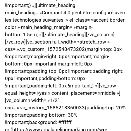
!important;} »][ultimate_heading
main_heading= »Compact 4.0 peut être configuré avec
les technologies suivantes: » el_class= »accent-border-
color » main_heading_margin= »margin-
bottom:1.5em; »][/ultimate_heading][/vc_column]
[/vc_row][vc_section full_width= »stretch_row »
css= ».vc_custom_1572540473202{margin-top: 0px
!important;margin-right: 0px !important;margin-
bottom: 0px !important;margin-left: 0px
!important;padding-top: 0px !important;padding-right:
0px !important;padding-bottom: 0px
!important;padding-left: 0px !important;} »][vc_row
equal_height= »yes » content_placement= »middle »]
[vc_column width= »1/2″
css= ».vc_custom_1585218360033{padding-top: 20%
!important;padding-bottom: 30%
!important;background: #ffffff
url(https://www.arcalabelingmarking.com/wp-