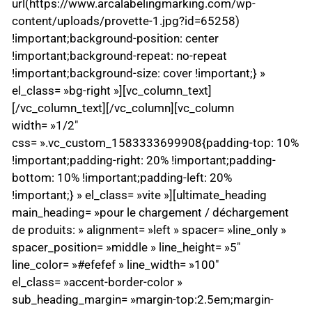
url(https://www.arcalabelingmarking.com/wp-
content/uploads/provette-1.jpg?id=65258)
!important;background-position: center
!important;background-repeat: no-repeat
!important;background-size: cover !important;} »
el_class= »bg-right »][vc_column_text]
[/vc_column_text][/vc_column][vc_column
width= »1/2″
css= ».vc_custom_1583333699908{padding-top: 10%
!important;padding-right: 20% !important;padding-
bottom: 10% !important;padding-left: 20%
!important;} » el_class= »vite »][ultimate_heading
main_heading= »pour le chargement / déchargement
de produits: » alignment= »left » spacer= »line_only »
spacer_position= »middle » line_height= »5″
line_color= »#efefef » line_width= »100″
el_class= »accent-border-color »
sub_heading_margin= »margin-top:2.5em;margin-