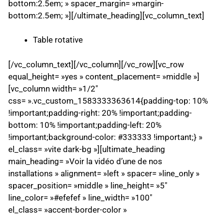
bottom:2.5em; » spacer_margin= »margin-
bottom:2.5em; »][/ultimate_heading][vc_column_text]
Table rotative
[/vc_column_text][/vc_column][/vc_row][vc_row
equal_height= »yes » content_placement= »middle »]
[vc_column width= »1/2″
css= ».vc_custom_1583333363614{padding-top: 10%
!important;padding-right: 20% !important;padding-
bottom: 10% !important;padding-left: 20%
!important;background-color: #333333 !important;} »
el_class= »vite dark-bg »][ultimate_heading
main_heading= »Voir la vidéo d’une de nos
installations » alignment= »left » spacer= »line_only »
spacer_position= »middle » line_height= »5″
line_color= »#efefef » line_width= »100″
el_class= »accent-border-color »