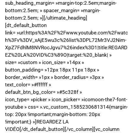
sub_heading_margin= »margin-top:2.5em;margin-
bottom:2.5em; » spacer_margin= »margin-
bottom:2.5em; »][/ultimate_heading]
[dt_default_button
link= »url:https%3A%2F%2Fwww.youtube.com%2Fwatc
h%3Fv%3DV_xAjE5wu3c%26list%3DPL72Mr3VJ2Nim-
XpZ7FdhlM8NVRocJgvu7%26index%3D1|title:REGARD
EZ%20LA%20VID%C3%89O|target:%20_blank| »
size= »custom » icon_size= »14px »
button_padding= »12px 18px 11px 18px »
border_width= »1px » border_radius= »3px »
text_color= »#ffffff »
default_btn_bg_color= »#5c328f »
icon_type= »picker » icon_picker= »icomoon-the7-font-
youtube » css= ».vc_custom_1585230681314{margin-
top: 20px !important;margin-bottom: 20px
!important;} »]REGARDEZ LA
VIDÉO[/dt_default_button][/vc_column][vc_column