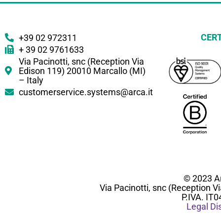
CERT
+39 02 972311
+ 39 02 9761633
Via Pacinotti, snc (Reception Via
Edison 119) 20010 Marcallo (MI)
– Italy
customerservice.systems@arca.it
© 2023 Ar
Via Pacinotti, snc (Reception V
P.IVA. IT
Legal Di