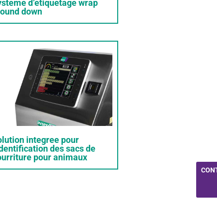
ysteme d’etiquetage wrap
round down
lution integree pour
identification des sacs de
ourriture pour animaux
CON