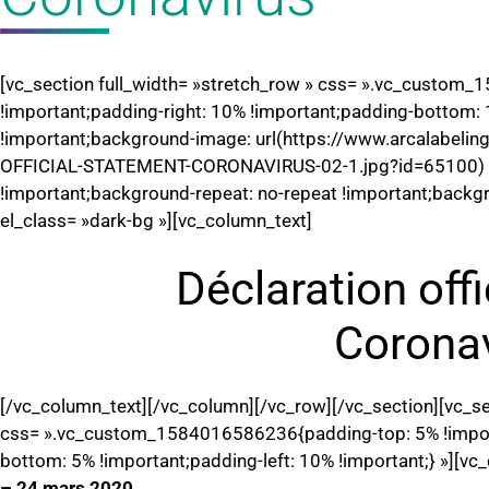
[vc_section full_width= »stretch_row » css= ».vc_custo
!important;padding-right: 10% !important;padding-bottom: 
!important;background-image: url(https://www.arcalabel
OFFICIAL-STATEMENT-CORONAVIRUS-02-1.jpg?id=65100) !i
!important;background-repeat: no-repeat !important;backgr
el_class= »dark-bg »][vc_column_text]
Déclaration offi
Corona
[/vc_column_text][/vc_column][/vc_row][/vc_section][vc_s
css= ».vc_custom_1584016586236{padding-top: 5% !import
bottom: 5% !important;padding-left: 10% !important;} »][vc
– 24 mars 2020