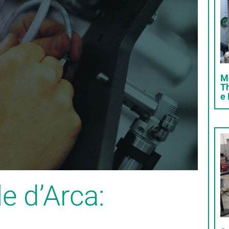
M
T
e 
le d’Arca: