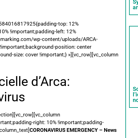
S
a
m_1584016817925{padding-top: 12%
10% !important;padding-left: 12%
ingmarking.com/wp-content/uploads/ARCA-
mportant;background-position: center
ound-size: cover !important;} »][vc_row][vc_column
cielle d’Arca:
So
virus
l’
n
ection][vc_row][vc_column
ant;padding-right: 10% !important;padding-
_column_text]
CORONAVIRUS EMERGENCY – News