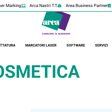
ser Marking
Arca Nastri T.T.
Area Business Partner
HETTATURA
MARCATORI LASER
SOFTWARE
SERVIZI
OSMETICA