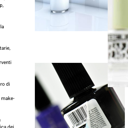
p,
la
arie,
rventi
ro di
es make-
a
ica dei