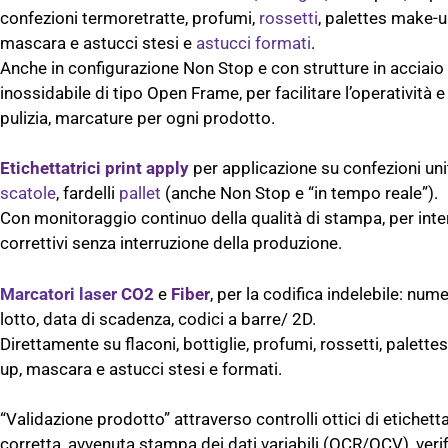
confezioni termoretratte, profumi,
rossetti
, palettes make-u
mascara e astucci stesi e
astucci formati
.
Anche in configurazione Non Stop e con strutture in acciaio
inossidabile di tipo Open Frame, per facilitare l’operatività e 
pulizia, marcature per ogni prodotto.
Etichettatrici print apply
per applicazione su confezioni unit
scatole
, fardelli
pallet
(anche Non Stop e “in tempo reale”).
Con monitoraggio continuo della qualità di stampa, per inte
correttivi senza interruzione della produzione.
Marcatori laser
CO2
e
Fiber
, per la codifica indelebile: nume
lotto, data di scadenza, codici a barre/ 2D.
Direttamente su flaconi, bottiglie, profumi, rossetti, palett
up, mascara e astucci stesi e formati.
“Validazione prodotto” attraverso controlli ottici di etichett
corretta, avvenuta stampa dei dati variabili (OCR/OCV), verif