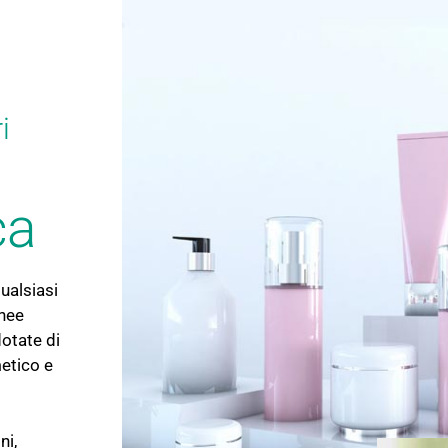
i
ca
qualsiasi
inee
otate di
metico e
ni,