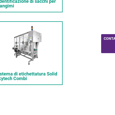
identificazione di sacchi per
angimi
CONTA
stema di etichettatura Solid
kytech Combi