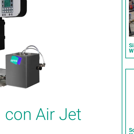
Si
W
 con Air Jet
So