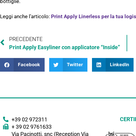
bottiglie.
Leggi anche l’articolo:
Print Apply Linerless per la tua logi
PRECEDENTE
Print Apply Easyliner con applicatore “Inside”
Facebook
Twitter
LinkedIn
CERTI
+39 02 972311
+ 39 02 9761633
Via Pacinotti, snc (Reception Via