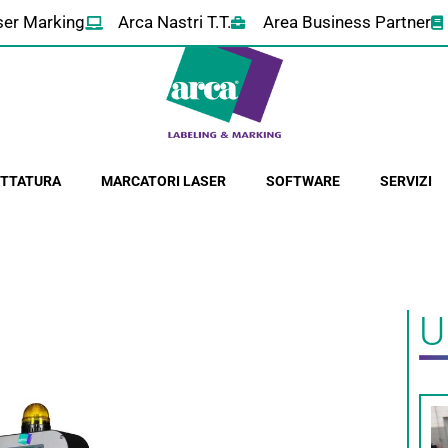
ser Marking
Arca Nastri T.T.
Area Business Partner
HETTATURA
MARCATORI LASER
SOFTWARE
SERVIZI
U